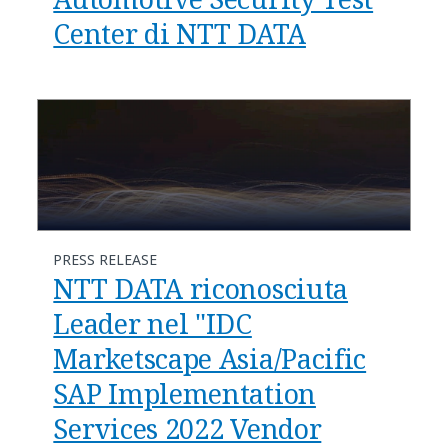
Center di NTT DATA
PRESS RELEASE
NTT DATA riconosciuta
Leader nel "IDC
Marketscape Asia/Pacific
SAP Implementation
Services 2022 Vendor