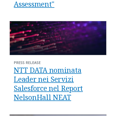
Assessment"
PRESS RELEASE
NTT DATA nominata
Leader nei Servizi
Salesforce nel Report
NelsonHall NEAT