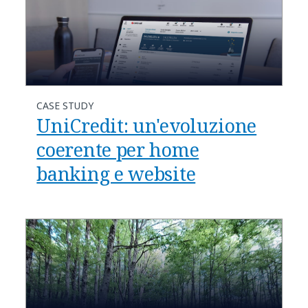
CASE STUDY
UniCredit: un'evoluzione
coerente per home
banking e website