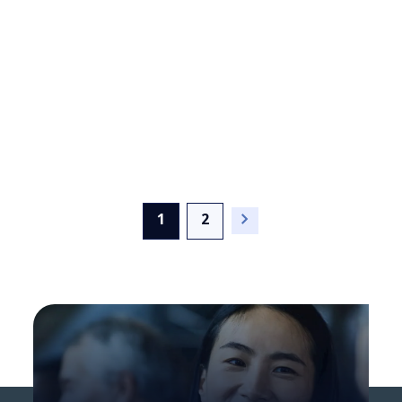
AI solutions in
broadcasting companies
(current)
1
2
Le Challenger Bank per i