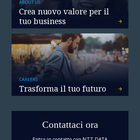
clienti business
ABOUT US
Crea nuovo valore per il
tuo business
L'intelligenza artificiale
CAREERS
Trasforma il tuo futuro
aiuta i clienti bancari a
realizzare le proprie
speranze e i propri sogni
Contattaci ora
Entra in contatto con NTT DATA