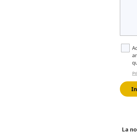
Ac
ar
q
Pr
In
La no