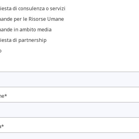
iesta di consulenza o servizi
ande per le Risorse Umane
ande in ambito media
iesta di partnership
o
me*
a*