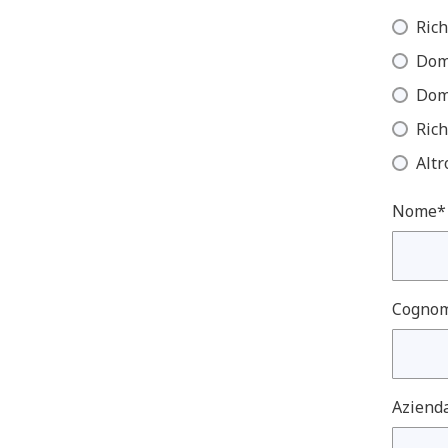
Rich
Dom
Dom
Rich
Altr
Nome*
Cogno
Aziend