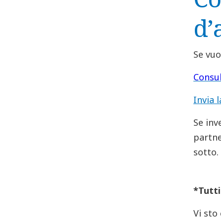
d’
Se vuo
Consul
Invia 
Se inv
partne
sotto.
*Tutti
Vi sto