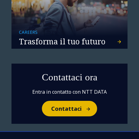
Costruire lo scudo digitale
CAREERS
dell’Europa: la corsa verso
Trasforma il tuo futuro
sovranità e sicurezza
Contattaci ora
Entra in contatto con NTT DATA
Contattaci