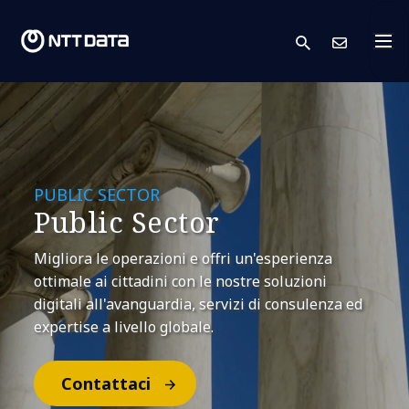
search
Conta
PUBLIC SECTOR
Public Sector
Migliora le operazioni e offri un'esperienza
ottimale ai cittadini con le nostre soluzioni
digitali all'avanguardia, servizi di consulenza ed
expertise a livello globale.
Contattaci