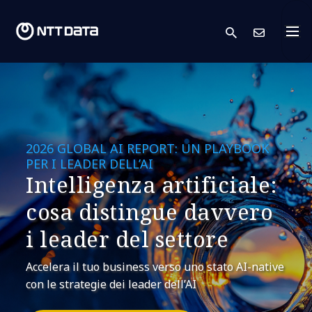
search
Conta
2026 GLOBAL AI REPORT: UN PLAYBOOK
PER I LEADER DELL’AI
Intelligenza artificiale:
cosa distingue davvero
i leader del settore
Accelera il tuo business verso uno stato AI-native
con le strategie dei leader dell’AI