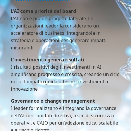
L’AI come priorità del board
L’AI non è più un progetto laterale. Le
organizzazioni leader la considerano un
acceleratore di business, integrandola in
strategia e operazioni per generare impatti
misurabili.
L'investimento genera risultati
I risultati positivi degli investimenti in AI
amplificano progresso e crescita, creando un ciclo
in cui l'impatto guida ulteriori investimenti e
innovazione.
Governance e change management
I leader formalizzano e integrano la governance
dell'AI con comitati direttivi, team di sicurezza e
operativi, e CAIO per un'adozione etica, scalabile
e a rischio ridotto.