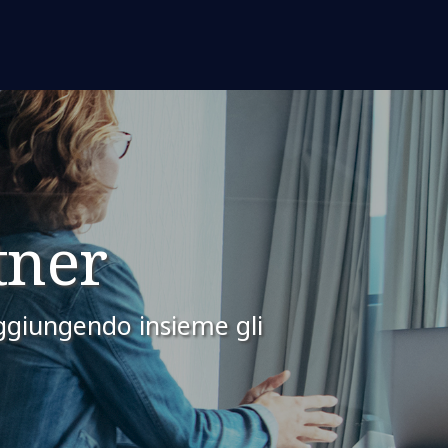
tner
ggiungendo insieme gli