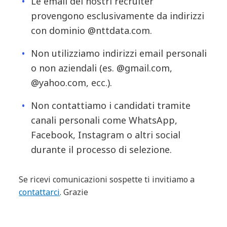
Le email dei nostri recruiter
provengono esclusivamente da indirizzi
con dominio @nttdata.com.
Div
Innovation
DIV
Non utilizziamo indirizzi email personali
L'INNOVAZIONE COME PARTE
UNO
o non aziendali (es. @gmail.com,
INTEGRANTE DELLA NOSTRA AZIENDA
DEL
@yahoo.com, ecc.).
Non contattiamo i candidati tramite
canali personali come WhatsApp,
Facebook, Instagram o altri social
durante il processo di selezione.
Se ricevi comunicazioni sospette ti invitiamo a
contattarci
. Grazie