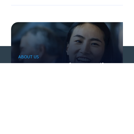
ABOUT US
Crea nuovo valore per il
tuo business
CAREERS