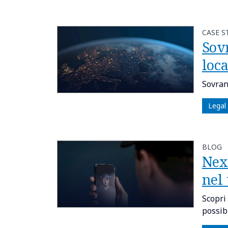
CASE S
Sovr
loc
Sovran
Legal
BLOG
Nex
nel
Scopri
possibi