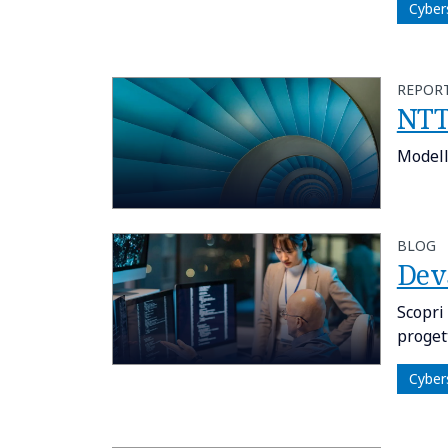
Cyber
REPOR
NTT
Modell
BLOG
Dev
Scopri
proget
Cyber