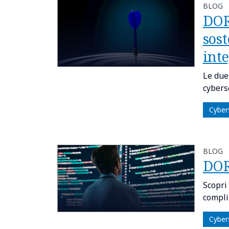
BLOG
DOR
sost
int
Le due
cyberse
Cyber
BLOG
DORA
Scopri
compli
Cyber