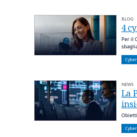
BLOG
4 cy
Per il
sbaglia
Cyber
NEWS
La 
ins
Obiett
Cyber