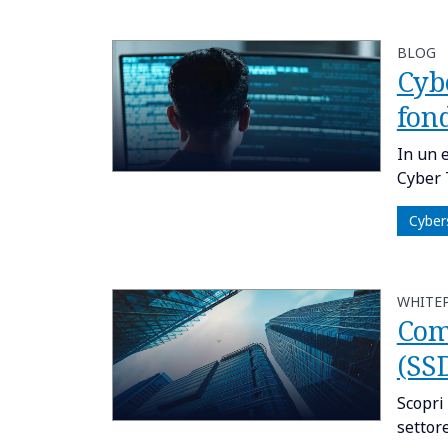
BLOG
Cybe
fon
In un 
Cyber 
Cyber
WHITE
Com
(SS
Scopri
settore