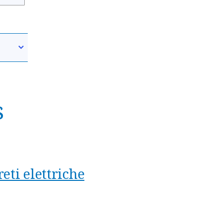
s
eti elettriche