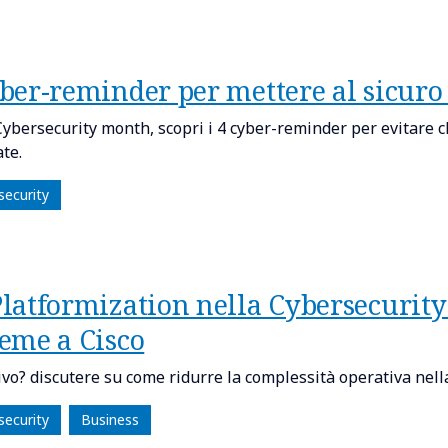
ber-reminder per mettere al sicuro 
 Cybersecurity month, scopri i 4 cyber-reminder per evitare ch
te.
security
Platformization nella Cybersecurity
ieme a Cisco
ivo? discutere su come ridurre la complessità operativa nell
security
Business