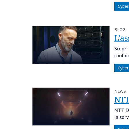
Cyber
BLOG
L’a
Scopri 
confor
Cyber
NEWS
NTT
NTT DA
la sorv