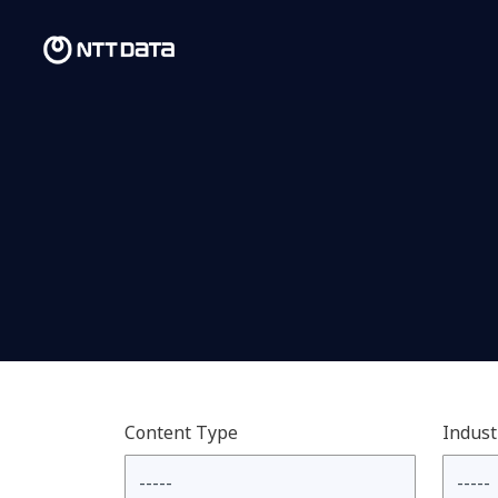
Content Type
Indust