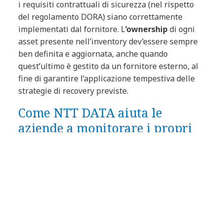
i requisiti contrattuali di sicurezza (nel rispetto
del regolamento DORA) siano correttamente
implementati dal fornitore. L
’ownership
di ogni
asset presente nell’inventory dev’essere sempre
ben definita e aggiornata, anche quando
quest’ultimo è gestito da un fornitore esterno, al
fine di garantire l’applicazione tempestiva delle
strategie di recovery previste.
Come NTT DATA aiuta le
aziende a monitorare i propri
asset
NTT DATA ha sviluppato lo ZEN SecDB Portal
,
un prodotto nato per aiutare le organizzazioni a
monitorare continuamente i propri asset, con un
particolare riguardo verso le vulnerabilità note.
In ZEN SecDB Portal è possibile importare un