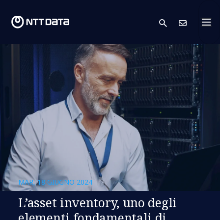
search
Conta
MAR, 18 GIUGNO 2024
L’asset inventory, uno degli
elementi fondamentali di