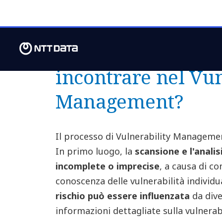
adottate le misure di mitigazione più op
associato ad un possibile sfruttamento 
Quali criticità si 
incontrare nel Vun
Management?
Il processo di Vulnerability Managemen
In primo luogo, la
scansione e l'anali
incomplete o imprecise
, a causa di c
conoscenza delle vulnerabilità individua
rischio può essere influenzata
da dive
informazioni dettagliate sulla vulnerabil