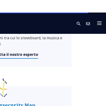
. Si occupa di guidare e dirigere
tà di Penetration Testing e Red
g, concentrando principalmente il
pegno nel contesto delle
municazioni e del settore retail.
 il suo tempo libero a diverse
ni tra cui lo snowboard, la musica e
.
ta il nostro esperto
rsecurity Map