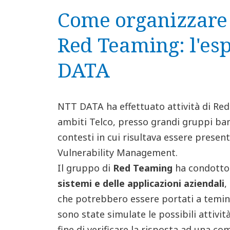
Come organizzare u
Red Teaming: l'es
DATA
NTT DATA ha effettuato attività di Red T
ambiti Telco, presso grandi gruppi ban
contesti in cui risultava essere presen
Vulnerability Management.
Il gruppo di
Red Teaming
ha condott
sistemi e delle applicazioni aziendali
,
che potrebbero essere portati a temine 
sono state simulate le possibili attivi
fine di verificare la risposta ad una c