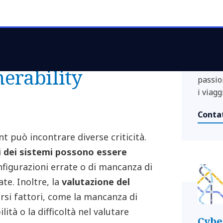
settore
portune al fine di ridurre il rischio
attivi
delle vulnerabilità identificate.
Teamin
suo im
possono
teleco
Dedica
erability
passio
i viaggi
Contat
t può incontrare diverse criticità.
si dei sistemi possono essere
onfigurazioni errate o di mancanza di
te. Inoltre, la
valutazione del
rsi fattori, come la mancanza di
ità o la difficoltà nel valutare
Cybe