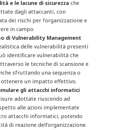
lità e le lacune di sicurezza
che
tate dagli attaccanti, con
iata dei rischi per l'organizzazione e
tere in campo.
so di Vulnerability Management
listica delle vulnerabilità presenti
uò identificare vulnerabilità che
traverso le tecniche di scansione e
 anche sfruttando una sequenza o
i ottenere un impatto effettivo.
imulare gli attacchi informatici
omisure adottate riuscendo ad
spetto alle azioni implementate
tro attacchi informatici, potendo
ità di reazione dell'organizzazione.