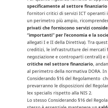
specificamente al settore finanziario
fornitori critici di servizi ICT operanti
un perimetro più ampio, ricomprend
privati che forniscono servizi conside
“importanti” per l’economia e la soci
allegati I e II della Direttiva). Tra ques
creditizi, le infrastrutture dei mercati f
negoziazione e controparti centrali) e 
critiche nel settore finanziario
, andan
al perimetro della normativa DORA. In t
Considerando §16 del Regolamento che da
prevarranno le disposizioni del Regola
lex specialis rispetto alla NIS 2.
Lo stesso Considerando §16 del Regol
stesso è essenziale mantenere un
sald