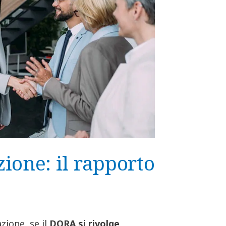
ione: il rapporto
zione, se il
DORA si rivolge