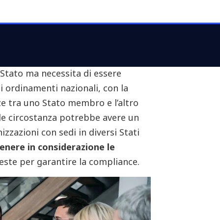
n atto che stabilisce determinati
l’UE
devono conseguire entro un
uesti ultimi il potere di
scegliere
le scopo
. La NIS 2 pertanto non è
Stato ma necessita di essere
li ordinamenti nazionali, con la
nze tra uno Stato membro e l’altro
ale circostanza potrebbe avere un
zzazioni con sedi in diversi Stati
enere in considerazione le
ieste per garantire la compliance.