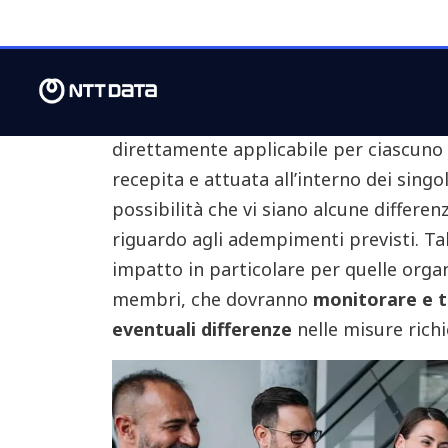
La
NIS 2
invece è una direttiva, ossia u
obiettivi generali
che
tutti i Paesi del
termine predefinito, lasciando però a q
la forma e i mezzi per raggiungere ta
direttamente applicabile per ciascuno 
recepita e attuata all’interno dei singo
possibilità che vi siano alcune differe
riguardo agli adempimenti previsti. T
impatto in particolare per quelle organi
membri, che dovranno
monitorare e t
eventuali differenze
nelle misure rich