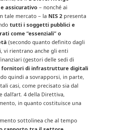
 e assicurativo
– nonché ai
 in tale mercato – la
NIS 2
presenta
endo
tutti i soggetti pubblici e
rati come “essenziali” o
età
(secondo quanto definito dagli
ti, vi rientrano anche gli enti
inanziari (gestori delle sedi di
i
fornitori di infrastrutture digitali
do quindi a sovrapporsi, in parte,
ali casi, come precisato sia dal
ll’art. 4 della Direttiva,
mento, in quanto costituisce una
amento sottolinea che al tempo
o rapporto tra il settore