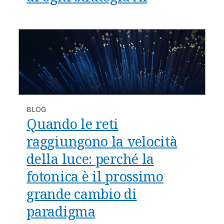
BLOG
Quando le reti
raggiungono la velocità
della luce: perché la
fotonica è il prossimo
grande cambio di
paradigma