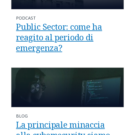
PODCAST
Public Sector: come ha
reagito al periodo di
emergenza?
BLOG
La principale minaccia