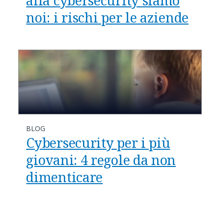
alla cybersecurity siamo
noi: i rischi per le aziende
BLOG
Cybersecurity per i più
giovani: 4 regole da non
dimenticare