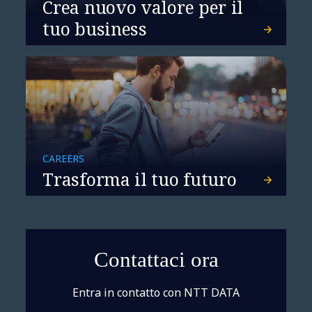
Crea nuovo valore per il
tuo business
Banking nel post-Covid: la
CAREERS
banca è sempre più
Trasforma il tuo futuro
digitale
Contattaci ora
Entra in contatto con NTT DATA