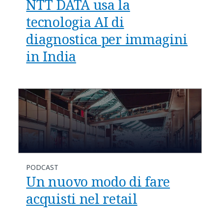
NTT DATA usa la
tecnologia AI di
diagnostica per immagini
in India
PODCAST
Un nuovo modo di fare
acquisti nel retail