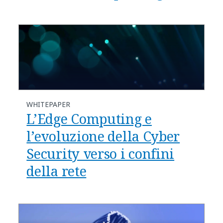
WHITEPAPER
L’Edge Computing e
l’evoluzione della Cyber
Security verso i confini
della rete