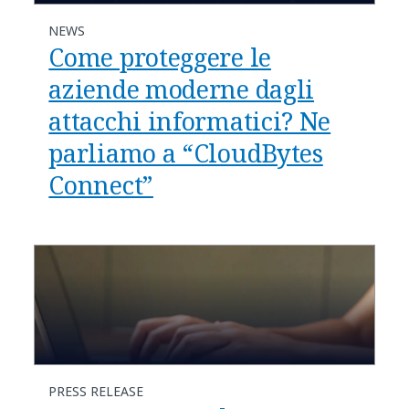
NEWS
Come proteggere le
aziende moderne dagli
attacchi informatici? Ne
parliamo a “CloudBytes
Connect”
PRESS RELEASE