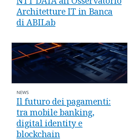
NTT DATA all’Osservatorio
Architetture IT in Banca
di ABILab
NEWS
Il futuro dei pagamenti:
tra mobile banking,
digital identity e
blockchain