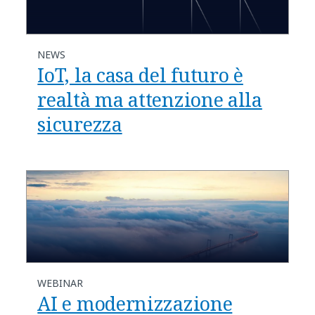
NEWS
IoT, la casa del futuro è
realtà ma attenzione alla
sicurezza
WEBINAR
AI e modernizzazione