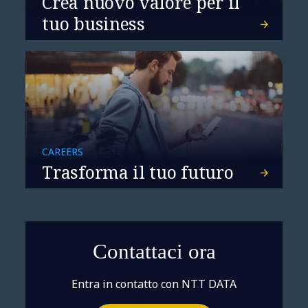
Crea nuovo valore per il
tuo business
Innovazione sostenibile e
sviluppo economico. Un
futuro possibile che parte
CAREERS
Trasforma il tuo futuro
dalle aziende
Contattaci ora
Entra in contatto con NTT DATA