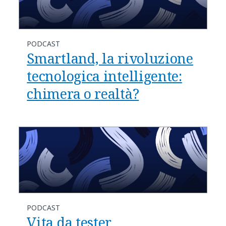
PODCAST
Smartland, la rivoluzione
tecnologica intelligente:
chimera o realtà?
PODCAST
Vita da tester