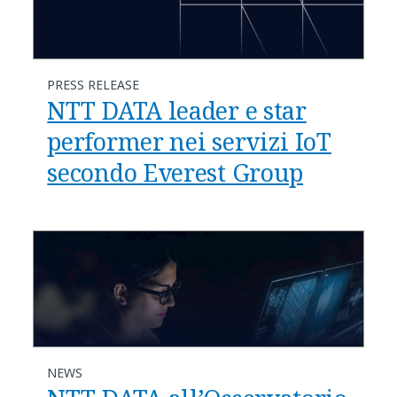
PRESS RELEASE
NTT DATA leader e star
performer nei servizi IoT
secondo Everest Group
NEWS