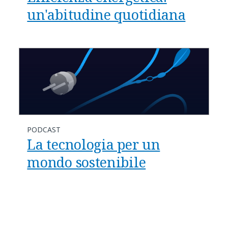
un'abitudine quotidiana
PODCAST
La tecnologia per un
mondo sostenibile