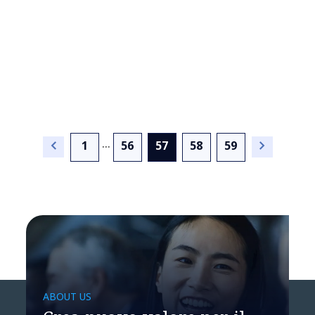
...
(current)
1
56
57
58
59
La Customer Experience:
se non ci fosse
bisognerebbe inventarla
ABOUT US