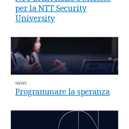
per la NTT Security
University
NEWS
Programmare la speranza