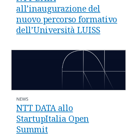
all’inaugurazione del
nuovo percorso formativo
dell’Università LUISS
NEWS
NTT DATA allo
StartupItalia Open
Summit