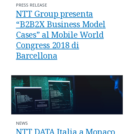
PRESS RELEASE
NTT Group presenta
“B2B2X Business Model
Cases” al Mobile World
Congress 2018 di
Barcellona
NEWS
NTT DATA Italia a Monaco