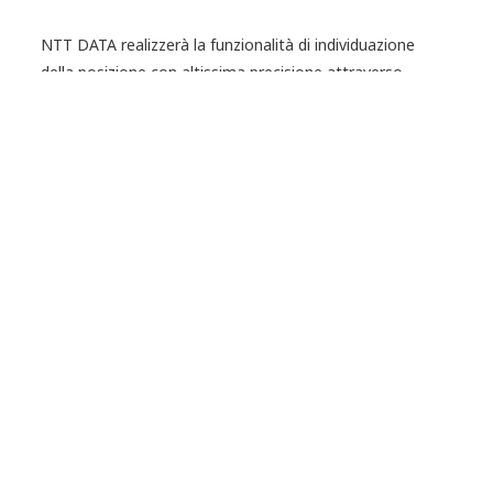
NTT DATA realizzerà la funzionalità di individuazione
della posizione con altissima precisione attraverso
l'utilizzo di una tecnologia di posizionamento “indoor
hybrid”, che combina radiofrequenza dinamica dell'utente
e geomagnetismo per fornire un servizio di alta
precisione, ad un costo dell'infrastruttura molto basso.
.
Article Tags:
Press Release
Innovation