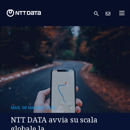
search
Conta
MAR, 08 MAGGIO 2018
NTT DATA avvia su scala
globale la