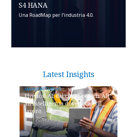
S4 HANA
Una RoadMap per l’industria 4.0.
Latest Insights
MANUFACTURING
Physical AI: dal cloud-centric AI
all’intelligenza dove accade il
lavoro