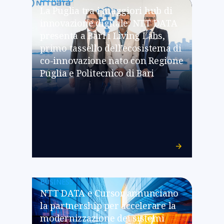
La Puglia tra i maggiori hub di
innovazione digitale: NTT DATA
presenta a Bari i Living Labs,
primo tassello dell’ecosistema di
co-innovazione nato con Regione
Puglia e Politecnico di Bari
BUSINESS
NTT DATA e Cursor annunciano
la partnership per accelerare la
modernizzazione dei sistemi