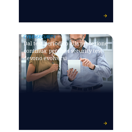
CYBERSECURITY
Dal test periodico alla protezione
continua: perché i security test
devono evolversi