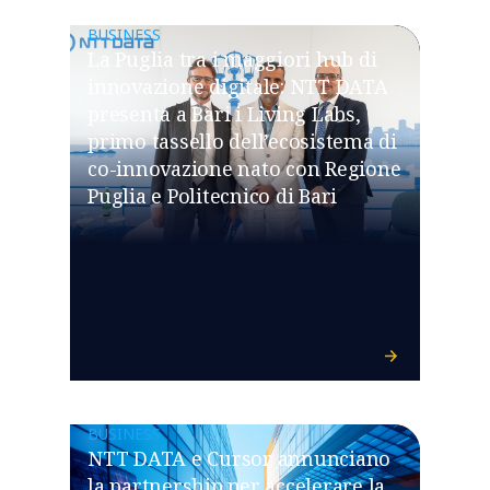
BUSINESS
La Puglia tra i maggiori hub di
innovazione digitale: NTT DATA
presenta a Bari i Living Labs,
primo tassello dell’ecosistema di
co-innovazione nato con Regione
Puglia e Politecnico di Bari
BUSINESS
NTT DATA e Cursor annunciano
la partnership per accelerare la