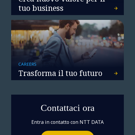
Outlook 2026: il settore
tuo business
assicurativo a un punto di svolta,
mentre i rischi crescono più
rapidamente della resilienza
CAREERS
Trasforma il tuo futuro
Contattaci ora
Entra in contatto con NTT DATA