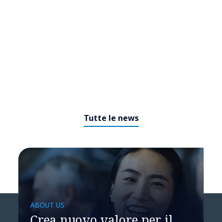
Tutte le news
ABOUT US
NTT DATA Insurtech Global
Crea nuovo valore per il