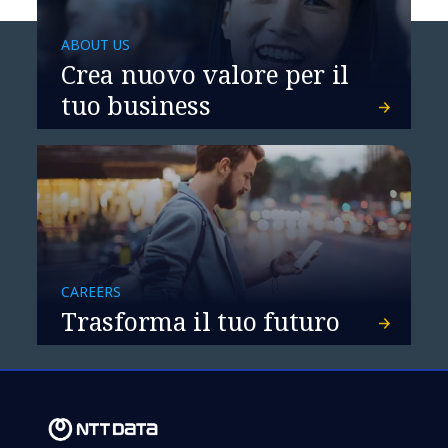
ABOUT US
Crea nuovo valore per il
tuo business
Il contact center flessibile di CM
facilita l’accesso all’assicurazione
CAREERS
Trasforma il tuo futuro
sanitaria