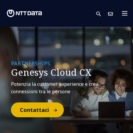
search
Conta
PARTNERSHIPS
Genesys Cloud CX
Potenzia la customer experience e crea
connessioni tra le persone
Contattaci