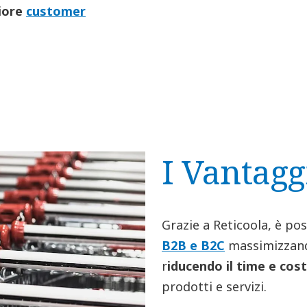
liore
customer
I Vantagg
Grazie a Reticoola, è po
B2B e B2C
massimizzando
r
iducendo il time e co
prodotti e servizi.