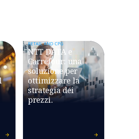
RETAIL AND CPG
NTT DATA e
Carrefour: una
soluzione per
l
ottimizzare la
strategia dei
prezzi.