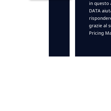
in questo
DATA aiuta
rispondere
grazie al 
Pricing M