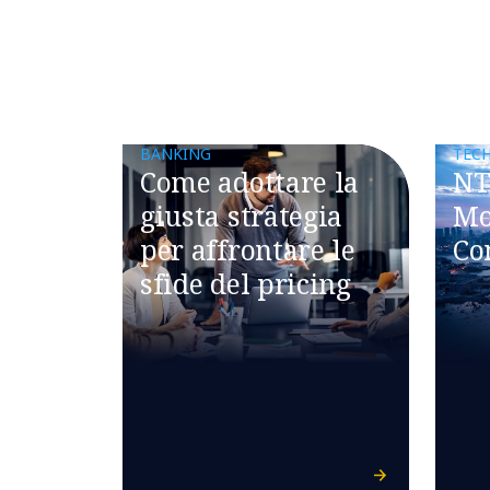
BANKING
TEC
Come adottare la
NT
giusta strategia
Mo
per affrontare le
Co
sfide del pricing