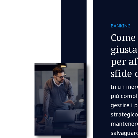
BANKING
Come 
giusta
per af
sfide 
In un mer
più comple
gestire i 
strategico
mantenere
salvaguard