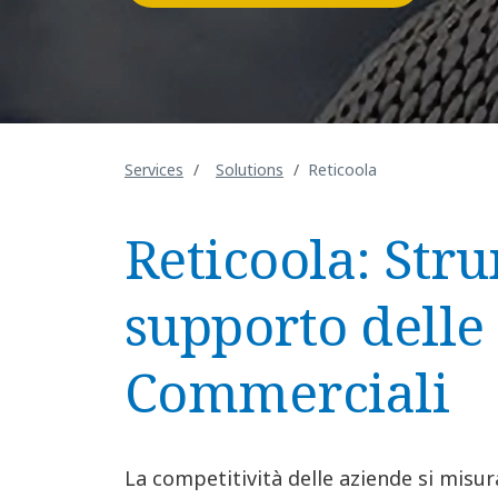
Services
Solutions
Reticoola
Reticoola: Str
supporto delle 
Commerciali
La competitività delle aziende si misu