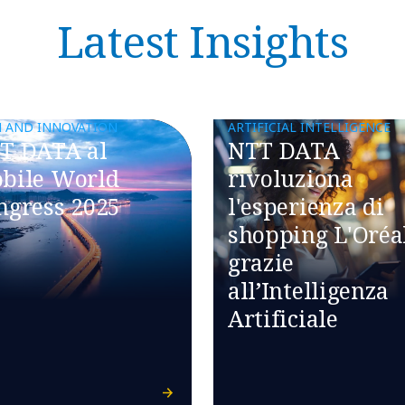
Latest Insights
H AND INNOVATION
ARTIFICIAL INTELLIGENCE
T DATA al
NTT DATA
bile World
rivoluziona
ngress 2025
l'esperienza di
shopping L'Oréa
grazie
all’Intelligenza
Artificiale