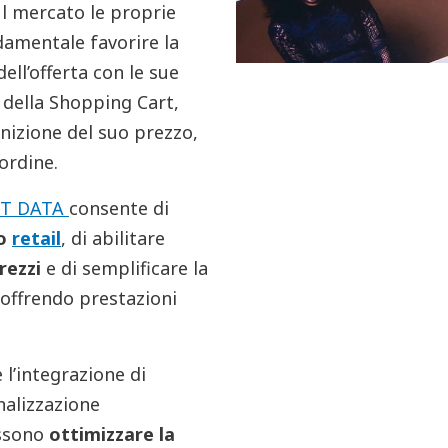
sul mercato le proprie
damentale favorire la
dell’offerta con le sue
 della Shopping Cart,
inizione del suo prezzo,
 ordine.
T DATA
consente di
go
retail
, di abilitare
rezzi
e di semplificare la
offrendo prestazioni
e l’integrazione di
nalizzazione
ossono
ottimizzare la