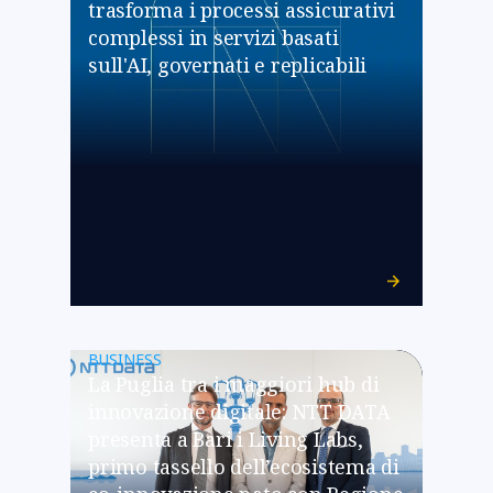
trasforma i processi assicurativi
complessi in servizi basati
sull'AI, governati e replicabili
BUSINESS
La Puglia tra i maggiori hub di
innovazione digitale: NTT DATA
presenta a Bari i Living Labs,
primo tassello dell’ecosistema di