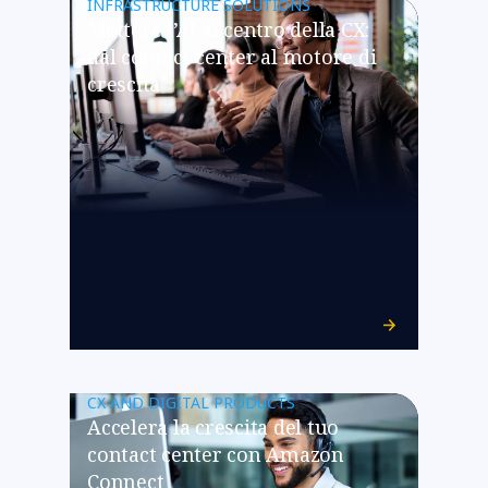
INFRASTRUCTURE SOLUTIONS
Mettere l’AI al centro della CX:
dal contact center al motore di
crescita
CX AND DIGITAL PRODUCTS
Accelera la crescita del tuo
contact center con Amazon
Connect