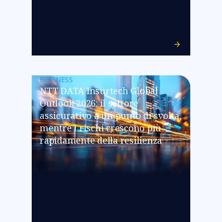
BUSINESS
NTT DATA Insurtech Global
Outlook 2026: il settore
assicurativo a un punto di svolta,
mentre i rischi crescono più
rapidamente della resilienza