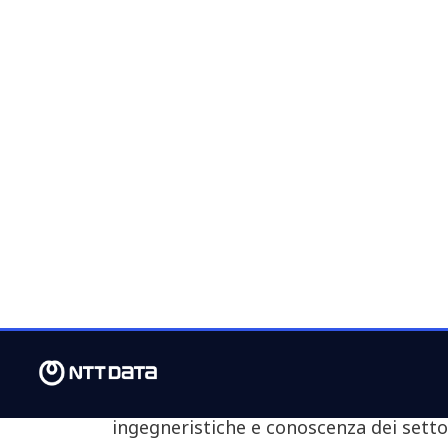
investimenti coordinati nelle attività c
5.000 esperti Gemini Enterprise a livel
La nuova practice Gemini Enterprise d
accelerare l’implementazione delle solu
rendere più rapido e replicabile il perc
L’iniziativa prevede una roadmap congi
agenti AI destinati sia a funzioni aziend
industriali, creando componenti riutiliz
un’adozione dell’AI rapida e scalabile.
NTT DATA progetterà, svilupperà e dis
all’interno dei processi aziendali. L’a
Google Cloud introduce un nuovo modell
aziendale, che combina innovazione t
ingegneristiche e conoscenza dei settor