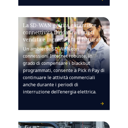
La SD-WAN gestita garantisce
connettività fluida tra i punti
vendita e incrementa il fatturato
Un ambiente SD-WAN con
connessioni Internet robuste, in
grado di compensare i blackout
programmati, consente a Pick n Pay di
continuare le attività commerciali
anche durante i periodi di
interruzione dell’energia elettrica.