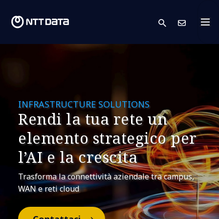
search
Conta
INFRASTRUCTURE SOLUTIONS
Rendi la tua rete un
elemento strategico per
l’AI e la crescita
Trasforma la connettività aziendale tra campus,
WAN e reti cloud