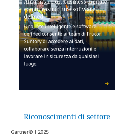
Alimentare un business digitale
con infrastrutture software-
defined
Una rete intelligente e software-
defined consente ai team di Frucor
Suntory di accedere ai dati,
collaborare senza interruzioni e
lavorare in sicurezza da qualsiasi
luogo.
Riconoscimenti di settore
Gartner® | 2025