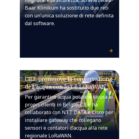
Baar Klinikum ha sostituito due reti
con un’unica soluzione di rete definita
dal software.
CILE promuove la conservazione
dell’acqua con IoT e LoRaWAN
Per garantire acqua potabile sicura ai
propri clienti in Belgio, CILE ha
collaborato con NTT DATA e Cisco per
installare gateway che collegano
sensori e contatori d’acqua alla rete
regionale LoRaWAN.