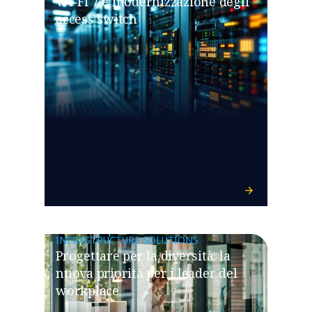
Wi-Fi 7 e modernizzazione degli
access switch
INFRASTRUCTURE SOLUTIONS
Progettare per la diversità: la
nuova priorità per i leader del
workplace