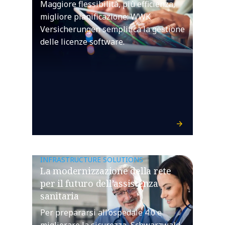
Maggiore flessibilità, più efficienza,
migliore pianificazione: WWK
Versicherungen semplifica la gestione
delle licenze software.
INFRASTRUCTURE SOLUTIONS
La modernizzazione della rete
per il futuro dell’assistenza
sanitaria
Per prepararsi all’ospedale 4.0 e
migliorare la sicurezza, Schwarzwald-