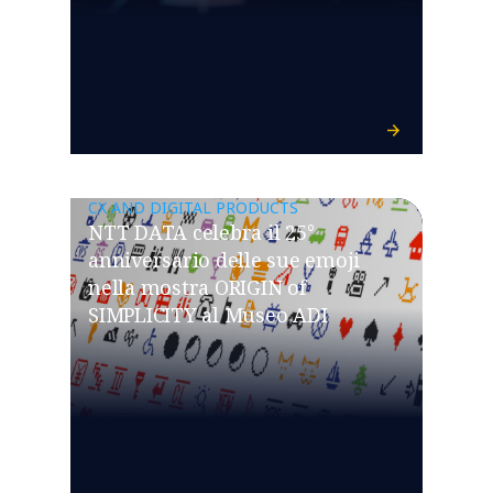
CX AND DIGITAL PRODUCTS
NTT DATA celebra il 25°
anniversario delle sue emoji
nella mostra ORIGIN of
SIMPLICITY al Museo ADI