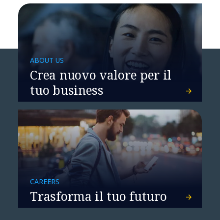
ABOUT US
Crea nuovo valore per il
UniCredit: un'evoluzione
coerente per home banking e
tuo business
website
CAREERS
Trasforma il tuo futuro