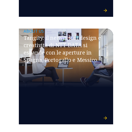
ABOUT US
Tangity: il network di design e
creatività di NTT DATA si
espande con le aperture in
Spagna, Portogallo e Messico.