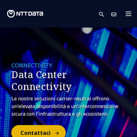
search
Conta
CONNECTIVITY
Data Center
Connectivity
Le nostre soluzioni carrier-neutral offrono
un'elevata disponibilità e un'interconnessione
sicura con l'infrastruttura e gli ecosistemi.
Contattaci