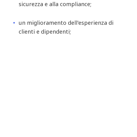
sicurezza e alla compliance;
un miglioramento dell'esperienza di
clienti e dipendenti;
un'infrastruttura in grado di
supportare l'adozione dell'AI a livello
aziendale.
Si tratta di metriche di business, non di rete.
Sono indicatori che incidono direttamente sulla
crescita dei ricavi, sulla fidelizzazione dei clienti,
sull'efficienza operativa, sull'esposizione al
rischio e sul valore per gli azionisti.
In definitiva, la vera misura dell'efficacia della tua
strategia di rete non è la capacità di gestire