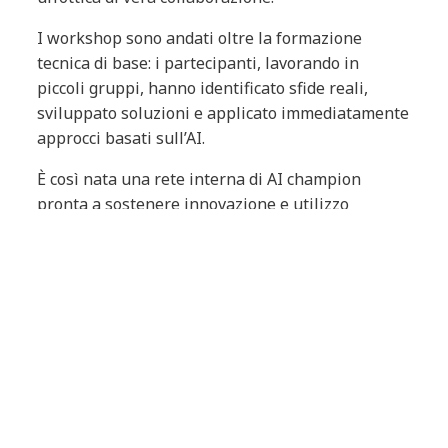
I workshop sono andati oltre la formazione
tecnica di base: i partecipanti, lavorando in
piccoli gruppi, hanno identificato sfide reali,
sviluppato soluzioni e applicato immediatamente
approcci basati sull’AI.
È così nata una rete interna di AI champion
pronta a sostenere innovazione e utilizzo
continuo nel tempo.
Risultati
Una community che accelera la strategia
AI
La formazione ha generato un elevato livello di
coinvolgimento. Tutti gli ambassador hanno
partecipato attivamente, con feedback