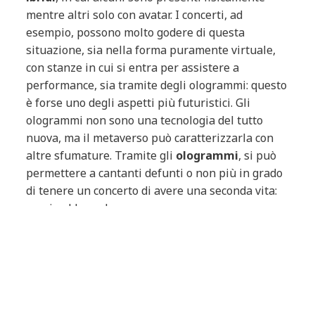
mentre altri solo con avatar. I concerti, ad
esempio, possono molto godere di questa
situazione, sia nella forma puramente virtuale,
con stanze in cui si entra per assistere a
performance, sia tramite degli ologrammi: questo
è forse uno degli aspetti più futuristici. Gli
ologrammi non sono una tecnologia del tutto
nuova, ma il metaverso può caratterizzarla con
altre sfumature. Tramite gli
ologrammi
, si può
permettere a cantanti defunti o non più in grado
di tenere un concerto di avere una seconda vita:
grazie al loro ologramma, possono essere
riprodotti concerti passati o, prossimamente,
anche offrire show interamente virtuali
. Tutto
questo vale anche per i musei e per le fiere, spazi
che possono essere facilmente riprodotti
virtualmente così da permettere a tutti, da ogni
parte del mondo, di essere presenti, senza le