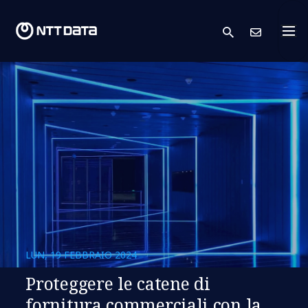
search
Conta
LUN, 19 FEBBRAIO 2024
Proteggere le catene di
fornitura commerciali con la