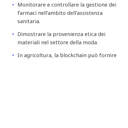
Monitorare e controllare la gestione dei
farmaci nell'ambito dell'assistenza
sanitaria.
Dimostrare la provenienza etica dei
materiali nel settore della moda.
In agricoltura, la blockchain può fornire
una registrazione trasparente
dell'origine dei prodotti, dall'azienda
agricola al negozio.
Tracciare le fonti di energia rinnovabile
nel settore dei servizi pubblici
Digitalizzazione della
registrazione dei
terreni pubblici e della gestione