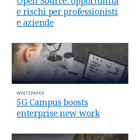
Open Source: opportunità
e rischi per professionisti
e aziende
WHITEPAPER
5G Campus boosts
enterprise new work