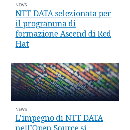
NEWS
NTT DATA selezionata per
il programma di
formazione Ascend di Red
Hat
NEWS
L’impegno di NTT DATA
nell’Open Source si