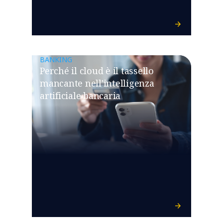
BANKING
Perché il cloud è il tassello
mancante nell'intelligenza
artificiale bancaria