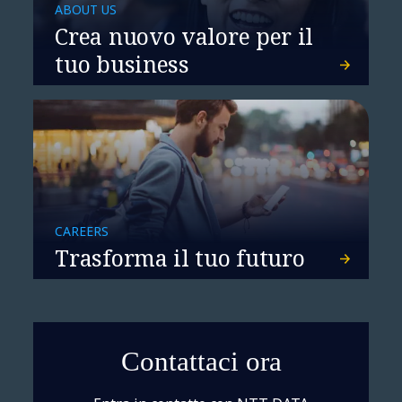
ABOUT US
mentre i rischi crescono più
Crea nuovo valore per il
rapidamente della resilienza
tuo business
CAREERS
Trasforma il tuo futuro
Contattaci ora