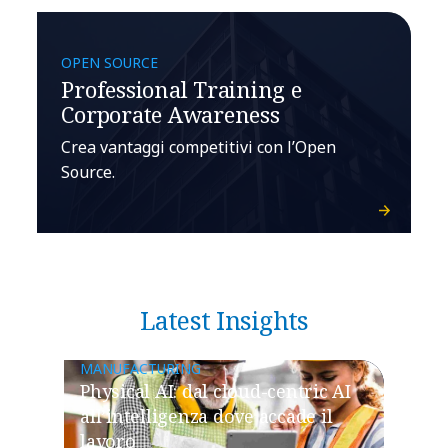
OPEN SOURCE
Professional Training e
Corporate Awareness
Crea vantaggi competitivi con l’Open
Source.
Latest Insights
MANUFACTURING
Physical AI: dal cloud-centric AI
all’intelligenza dove accade il
lavoro