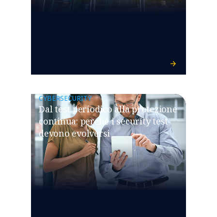
CYBERSECURITY
Dal test periodico alla protezione
continua: perché i security test
devono evolversi