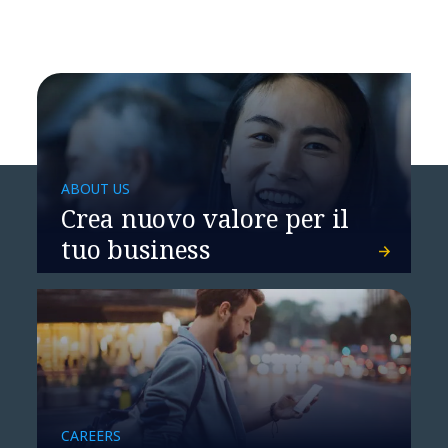
ABOUT US
Crea nuovo valore per il
La tua rete è ora al centro di
tuo business
ogni strategia AI
CAREERS