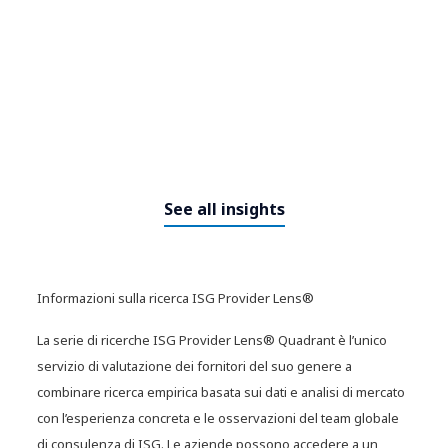
See all insights
Informazioni sulla ricerca ISG Provider Lens®
La serie di ricerche ISG Provider Lens® Quadrant è l’unico
La guida definitiva alla
servizio di valutazione dei fornitori del suo genere a
governance dell’AI: fiducia,
compliance e innovazione
combinare ricerca empirica basata sui dati e analisi di mercato
con l’esperienza concreta e le osservazioni del team globale
di consulenza di ISG. Le aziende possono accedere a un