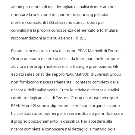
ampio patrimonio di dati dettagliati e analisi di mercato per
orientare la selezione dei partner di sourcing più adatti,
mentre i consulenti ISG utilizzano questi report per
convalidare la propria conoscenza del mercato e formulare
raccomandazioni ai clienti aziendali di ISG.
Estratti concessi in licenza dai report PEAK Matrix® di Everest
Group possono essere utilizzati da terze parti nelle proprie
attività e nei propri materiali di marketing e promozione. Gli
estratti selezionati dei report PEAK Matrix® di Everest Group
Misurare la fedeltà dei clienti
non forniscono necessariamente il contesto completo della
nell’era dell’AI richiede un nuovo
ricerca e dell’analisi svolte. Tutte le attività di ricerca e analisi
approccio al Net Promoter Score
condotte dagli analisti di Everest Group e incluse nei report
(NPS)
PEAK Matrix® sono indipendenti e nessuna organizzazione
ha corrisposto compensi per essere inclusa o per influenzare
il proprio posizionamento in classifica. Per accedere alla
ricerca completa e conoscere nel dettaglio la metodologia