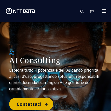
search
Conta
AI
AI Consulting
Esplora tutto il potenziale dell'AI dando priorità
ai casi d'uso, progettando soluzioni responsabili
e introducendo training su AI e gestione del
cambiamento organizzativo.
Contattaci