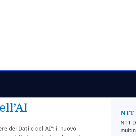
fotografa l'impatto
lle assicurazioni
surance con il
ell’AI
NTT 
NTT DA
re dei Dati e dell’AI”: il nuovo
multin