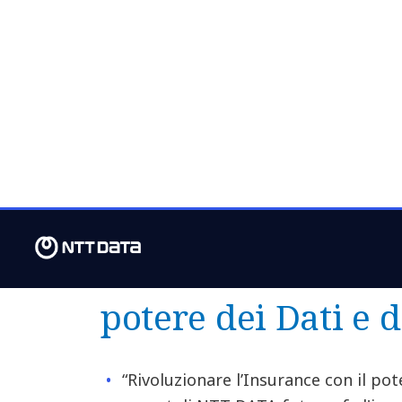
settore
Il nuovo report di NTT DATA 
della tecnologia sul mondo de
Rivoluzionare l’In
potere dei Dati e d
“Rivoluzionare l’Insurance con il pote