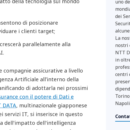
atto della tecnologia sul mondo
uno dei
mondia
dei Se
onsentono di posizionare
Securi
iduare i clienti target;
alcune 
La nos
crescerà parallelamente alla
nostri 
I.
NTT DA
in oltr
profes
e compagnie assicurative a livello
centri
nza Artificiale all’interno della
present
anificando di adottarla nei prossimi
dipend
Torino
surance con il potere di Dati e
Napoli
 DATA
, multinazionale giapponese
 servizi IT, si inserisce in questo
Conta
a dell'impatto dell'intelligenza