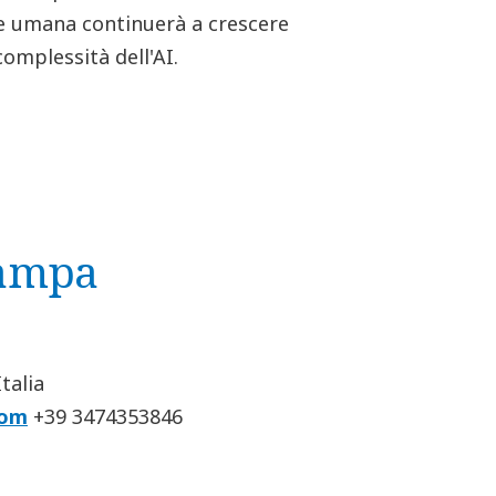
one umana continuerà a crescere
omplessità dell'AI.
tampa
talia
com
+39 3474353846