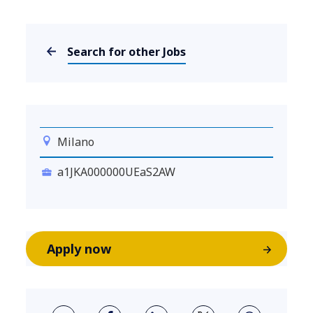
Search for other Jobs
Milano
a1JKA000000UEaS2AW
Apply now