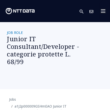
search
Conta
JOB ROLE
Junior IT
Consultant/Developer -
categorie protette L.
68/99
Jobs
a1J2p000009GSHmEAO Junior IT