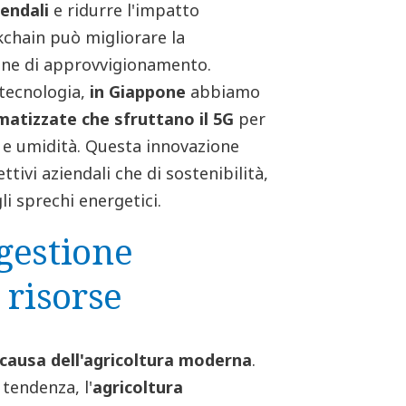
iendali
e ridurre l'impatto
kchain può migliorare la
atene di approvvigionamento.
tecnologia,
in Giappone
abbiamo
atizzate che sfruttano il 5G
per
a e umidità. Questa innovazione
ttivi aziendali che di sostenibilità,
i sprechi energetici.
gestione
 risorse
 causa dell'agricoltura moderna
.
 tendenza, l'
agricoltura