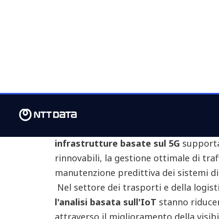
emissioni. L’industria aeronautica ne è
di
decarbonizzazione attorno alla co
energetici
piuttosto che di trasporto, 
strada a nuove opportunità di crescita 
green e una gestione più efficiente de
Parallelamente, l'elettrificazione e l
l'inquinamento aeroportuale tramite la 
pushback e il rullaggio degli aerei, la 
trasporto dei passeggeri. Nel frattem
infrastrutture basate sul 5G
supporta
rinnovabili, la gestione ottimale di tra
manutenzione predittiva dei sistemi di
Nel settore dei trasporti e della logist
l'analisi basata sull'IoT
stanno riduce
attraverso il miglioramento della visibil