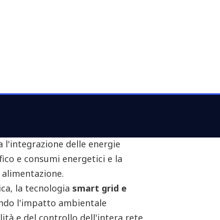
resili
 un esempio: strutturando gli sforzi
ncezione degli aeroporti come hub
gli operatori stanno aprendo la
con la creazione di posti di lavoro
gli approvvigionamenti.
Share
'automazione possono mitigare
gestione di processi quali il
movimentazione dei bagagli e il
po,
l'implementazione di
 l'integrazione delle energie
ffico e consumi energetici e la
 alimentazione.
ica, la tecnologia
smart grid e
ndo l'impatto ambientale
ità e del controllo dell'intera rete.