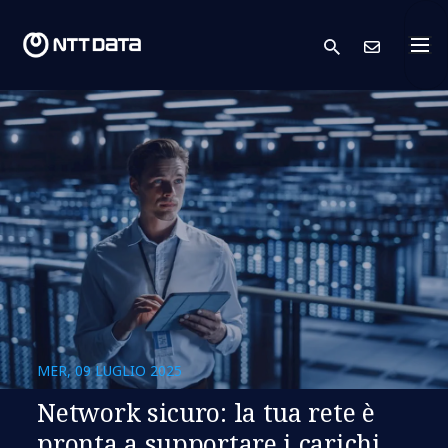
search
Conta
MER, 09 LUGLIO 2025
Network sicuro: la tua rete è
pronta a supportare i carichi