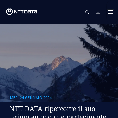
search
Conta
MER, 24 GENNAIO 2024
NTT DATA ripercorre il suo
primo anno come partecipante