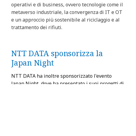
operativi e di business, ovvero tecnologie come il
metaverso industriale, la convergenza di IT e OT
e un approccio più sostenibile al riciclaggio e al
trattamento dei rifiuti.
NTT DATA sponsorizza la
Japan Night
NTT DATA ha inoltre sponsorizzato l'evento
Japan Night, dove ha presentato i suoi progetti di
collaborazione in qualità di azienda giapponese e
creato una rete di contatti con partecipanti
provenienti da diversi settori della politica,
dell'economia e del mondo accademico a livello
globale.