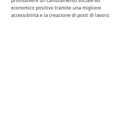
promuovere un cambiamento sociale ed
economico positivo tramite una migliore
accessibilità e la creazione di posti di lavoro.
Ad esempio, Syntphony Drone Activity
Management di NTT DATA è una soluzione all-
in-one che consente un'interazione perfetta tra
droni e infrastrutture, garantendo una riduzione
significativa di tempi di consegna, costi ed
emissioni di gas serra.
Verso città più smart
L'importanza delle città si basa sui vantaggi della
prossimità, ovvero l'avvicinamento delle persone
a opportunità economiche e comodità. Grazie
all
'impiego di soluzioni digitali appropriate
basate sui dati e alla promozione della
collaborazione tra pubblico e privato
,
possiamo equipaggiare le città del futuro per