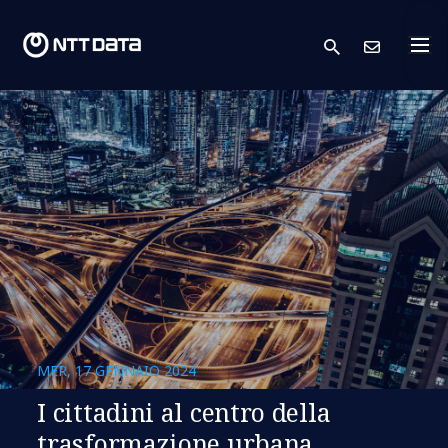
search
Conta
MER, 17 GENNAIO 2024
I cittadini al centro della
trasformazione urbana