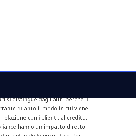
 in base al numero di casi d'uso
to generato, che si tratti di
io o maggiore efficienza operativa.
elerare nelle aree che producono
unziona e abbandonare altrettanto
i.
 utilizzi l'AI:
a applichi
ri si distingue dagli altri perché il
ortante quanto il modo in cui viene
relazione con i clienti, al credito,
mpliance hanno un impatto diretto
 sul rispetto delle normative. Per