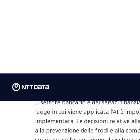
aziendali. Anziché misurare il successo
implementati, si concentrano sull'impat
crescita dei ricavi, riduzione del risch
Questo approccio consente loro di acc
valore, scalare rapidamente ciò che f
velocemente ciò che non porta risultat
Non conta solo come
conta anche dove l
Il settore bancario e dei servizi finanzia
luogo in cui viene applicata l'AI è imp
implementata. Le decisioni relative alla 
alla prevenzione delle frodi e alla co
sui ricavi, sull'esposizione al rischio e