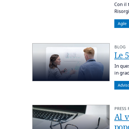
Con il
Risorg
Agile
BLOG
Le 5
In ques
in gra
Advis
PRESS 
Al v
pop