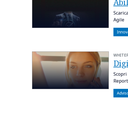
Abil
Scaric
Agile
Innov
WHITE
Dig
Scopri 
Report
Advis