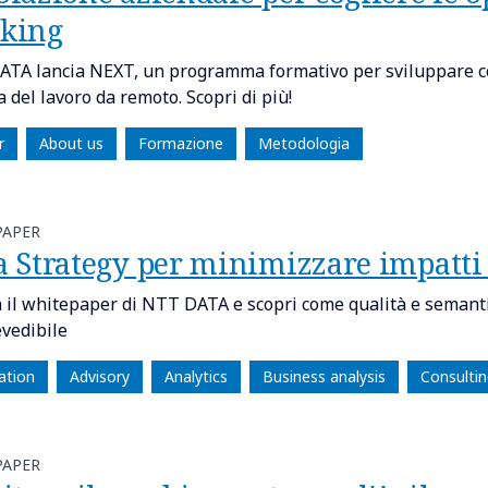
king
TA lancia NEXT, un programma formativo per sviluppare c
a del lavoro da remoto. Scopri di più!
r
About us
Formazione
Metodologia
PAPER
a Strategy per minimizzare impatti
a il whitepaper di NTT DATA e scopri come qualità e semantic
evedibile
ation
Advisory
Analytics
Business analysis
Consultin
PAPER