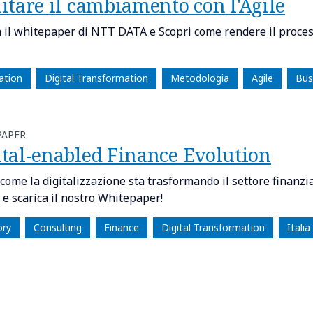
itare il cambiamento con l'Agile
a il whitepaper di NTT DATA e Scopri come rendere il proces
ation
Digital Transformation
Metodologia
Agile
Bus
PAPER
ital-enabled Finance Evolution
come la digitalizzazione sta trasformando il settore finanziar
 e scarica il nostro Whitepaper!
ory
Consulting
Finance
Digital Transformation
Itali