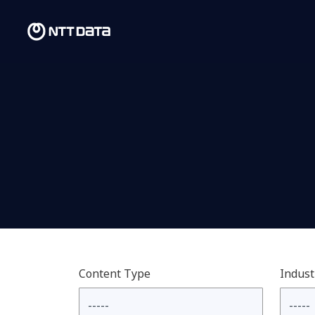
Content Type
Indust