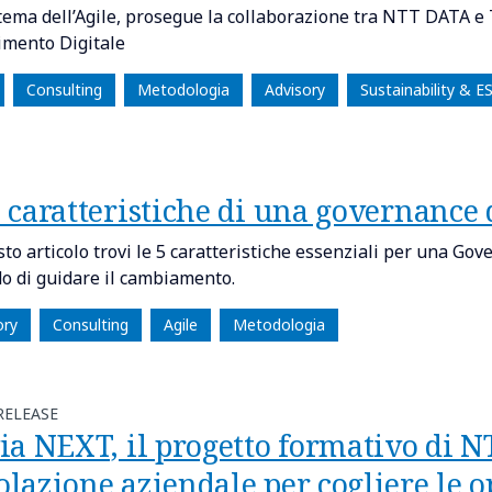
 tema dell’Agile, prosegue la collaborazione tra NTT DATA e 
imento Digitale
Consulting
Metodologia
Advisory
Sustainability & E
 caratteristiche di una governance d
to articolo trovi le 5 caratteristiche essenziali per una Gov
do di guidare il cambiamento.
ory
Consulting
Agile
Metodologia
RELEASE
ia NEXT, il progetto formativo di N
olazione aziendale per cogliere le 