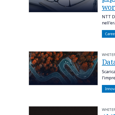
wor
NTT DA
nell'er
Caree
WHITE
Dat
Scaric
l’impr
Innov
WHITE