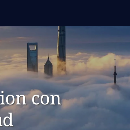
ion con
ud