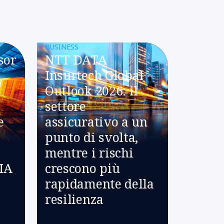
BUSINESS
sor
NTT DATA
Insurtech Global
Outlook 2026: il
settore
e
assicurativo a un
punto di svolta,
mentre i rischi
’IA
crescono più
rapidamente della
resilienza