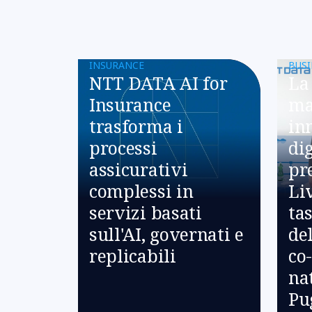
INSURANCE
BUSI
NTT DATA AI for
La 
Insurance
ma
trasforma i
in
processi
di
assicurativi
pr
complessi in
Li
servizi basati
tas
sull'AI, governati e
de
replicabili
co
na
Pu