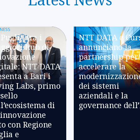
NESS
BUSINESS
Puglia tra i
NTT DATA e Cur
ggiori hub di
annunciano la
novazione
partnership per
gitale: NTT DATA
accelerare la
esenta a Bari i
modernizzazion
ving Labs, primo
dei sistemi
sello
aziendali e la
ll’ecosistema di
governance dell
-innovazione
to con Regione
glia e