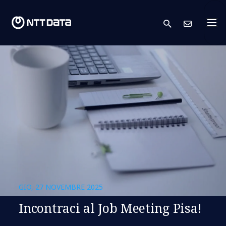
search
Conta
GIO, 27 NOVEMBRE 2025
Incontraci al Job Meeting Pisa!