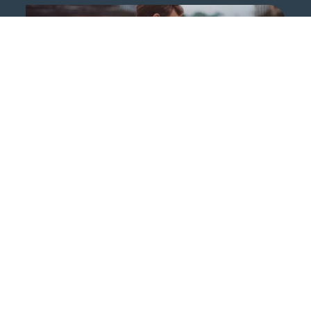
CAREERS
Trasforma il tuo futuro
Contattaci ora
Entra in contatto con NTT DATA
Contattaci