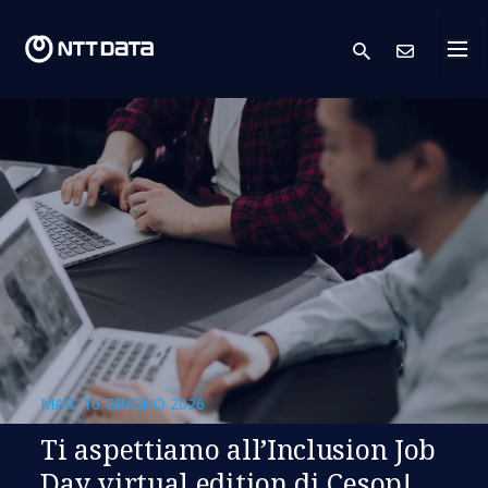
search
Conta
MAR, 16 GIUGNO 2026
Ti aspettiamo all’Inclusion Job
Day virtual edition di Cesop!