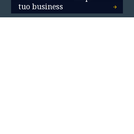
tuo business
CAREERS
Trasforma il tuo futuro
Contattaci ora
Entra in contatto con NTT DATA