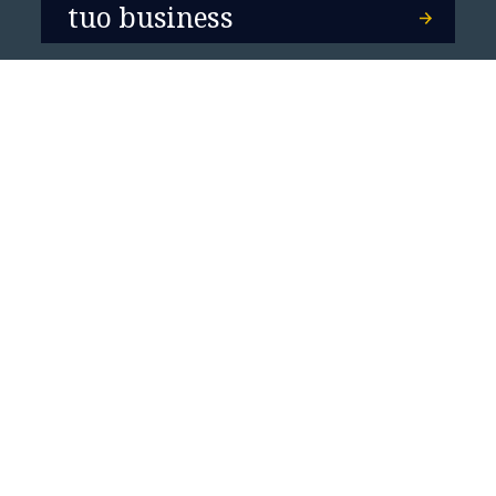
tuo business
CAREERS
Trasforma il tuo futuro
Contattaci ora
Entra in contatto con NTT DATA