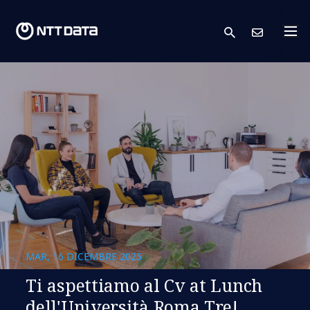
search
Conta
MAR, 16 DICEMBRE 2025
Ti aspettiamo al Cv at Lunch
dell'Università Roma Tre!