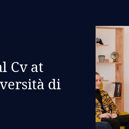
l Cv at
versità di