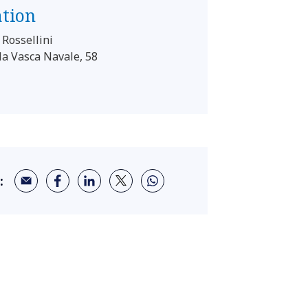
ation
 Rossellini
lla Vasca Navale, 58
: