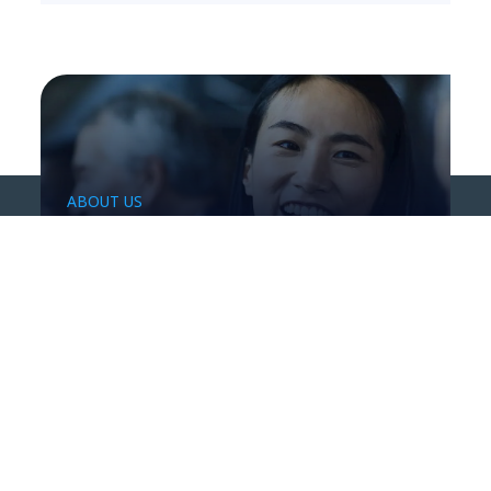
ABOUT US
Crea nuovo valore per il
tuo business
CAREERS