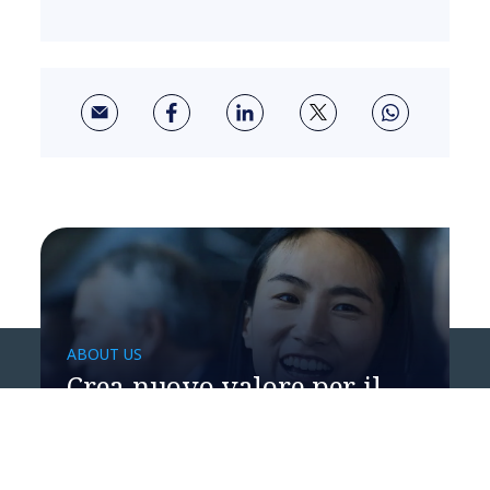
ABOUT US
Crea nuovo valore per il
tuo business